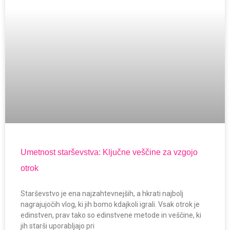
Umetnost starševstva: Ključne veščine za vzgojo
otrok
Starševstvo je ena najzahtevnejših, a hkrati najbolj
nagrajujočih vlog, ki jih bomo kdajkoli igrali. Vsak otrok je
edinstven, prav tako so edinstvene metode in veščine, ki
jih starši uporabljajo pri