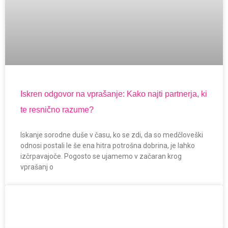
Iskren odgovor na vprašanje: Kako najti partnerja, ki
te resnično razume?
Iskanje sorodne duše v času, ko se zdi, da so medčloveški
odnosi postali le še ena hitra potrošna dobrina, je lahko
izčrpavajoče. Pogosto se ujamemo v začaran krog
vprašanj o