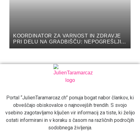
KOORDINATOR ZA VARNOST IN ZDRAVJE
PRI DELU NA GRADBIŠČU: NEPOGREŠLJIV
STROKOVNJAK ZA ZAGOTAVLJANJE
VARNOSTI
Portal “JulienTaramarcaz.ch” ponuja bogat nabor člankov, ki
obveščajo obiskovalce o najnovejših trendih. S svojo
vsebino zagotavljamo ključen vir informacij za tiste, ki želijo
ostati informirani in v koraku s časom na različnih področjih
sodobnega življenja.